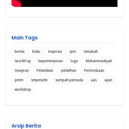
Main Tags
berita
buku
inspirasi
ipm
ismubah
Isra Mi'raj
kepemimpinan
logo
Muhammadiyah
musyran
Pelantikan
pelatihan
Perlombaan
pmm
smpmuhti
sumpah pemuda
uas
ujian
workshop
Arsip Berita