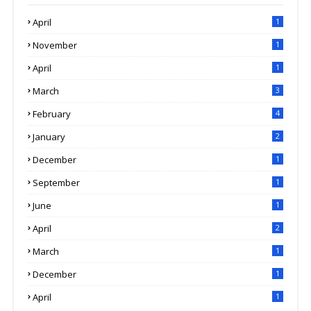
April
1
November
1
April
1
March
3
February
4
January
2
December
1
September
1
June
1
April
2
March
1
December
1
April
1