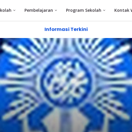
kolah
Pembelajaran
Program Sekolah
Kontak 
Informasi Terkini