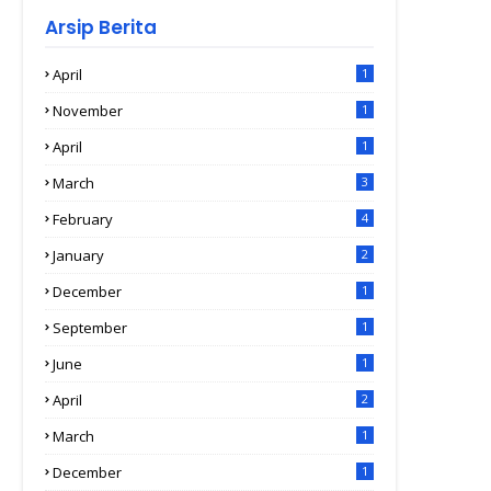
Arsip Berita
April
1
November
1
April
1
March
3
February
4
January
2
December
1
September
1
June
1
April
2
March
1
December
1