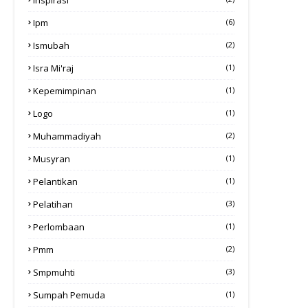
Ipm
(6)
Ismubah
(2)
Isra Mi'raj
(1)
Kepemimpinan
(1)
Logo
(1)
Muhammadiyah
(2)
Musyran
(1)
Pelantikan
(1)
Pelatihan
(3)
Perlombaan
(1)
Pmm
(2)
Smpmuhti
(3)
Sumpah Pemuda
(1)