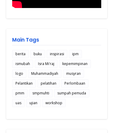
Main Tags
berita
buku
inspirasi
ipm
ismubah
Isra Mi'raj
kepemimpinan
logo
Muhammadiyah
musyran
Pelantikan
pelatihan
Perlombaan
pmm
smpmuhti
sumpah pemuda
uas
ujian
workshop