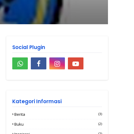
RA MI'RAJ" BERTUJUAN MEMBENTUK
Social Plugin
Kategori Informasi
Berita
(3)
Buku
(2)
Inspirasi
(2)