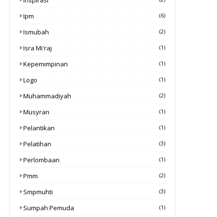
Ipm
(6)
Ismubah
(2)
Isra Mi'raj
(1)
Kepemimpinan
(1)
Logo
(1)
Muhammadiyah
(2)
Musyran
(1)
Pelantikan
(1)
Pelatihan
(3)
Perlombaan
(1)
Pmm
(2)
Smpmuhti
(3)
Sumpah Pemuda
(1)