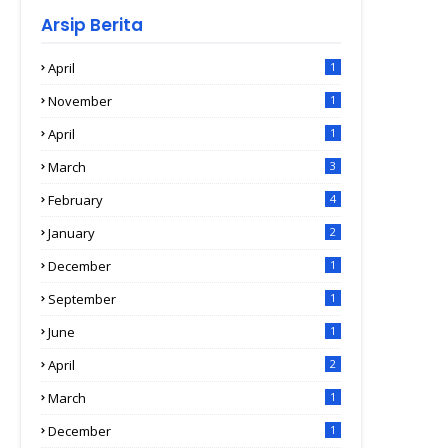
Arsip Berita
April
1
November
1
April
1
March
3
February
4
January
2
December
1
September
1
June
1
April
2
March
1
December
1