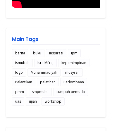
Main Tags
berita
buku
inspirasi
ipm
ismubah
Isra Mi'raj
kepemimpinan
logo
Muhammadiyah
musyran
Pelantikan
pelatihan
Perlombaan
pmm
smpmuhti
sumpah pemuda
uas
ujian
workshop