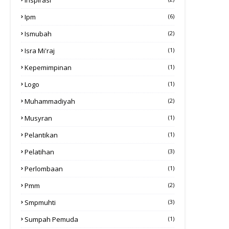
Ipm
(6)
Ismubah
(2)
Isra Mi'raj
(1)
Kepemimpinan
(1)
Logo
(1)
Muhammadiyah
(2)
Musyran
(1)
Pelantikan
(1)
Pelatihan
(3)
Perlombaan
(1)
Pmm
(2)
Smpmuhti
(3)
Sumpah Pemuda
(1)