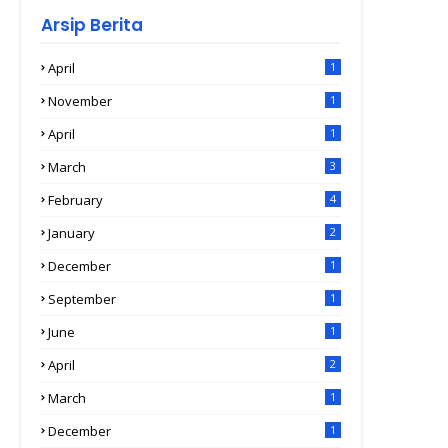
Arsip Berita
April
1
November
1
April
1
March
3
February
4
January
2
December
1
September
1
June
1
April
2
March
1
December
1