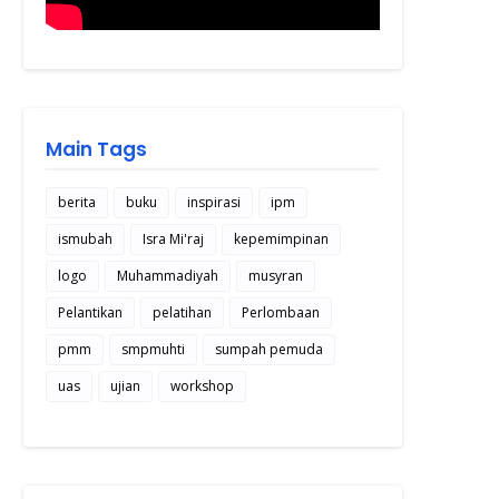
Main Tags
berita
buku
inspirasi
ipm
ismubah
Isra Mi'raj
kepemimpinan
logo
Muhammadiyah
musyran
Pelantikan
pelatihan
Perlombaan
pmm
smpmuhti
sumpah pemuda
uas
ujian
workshop