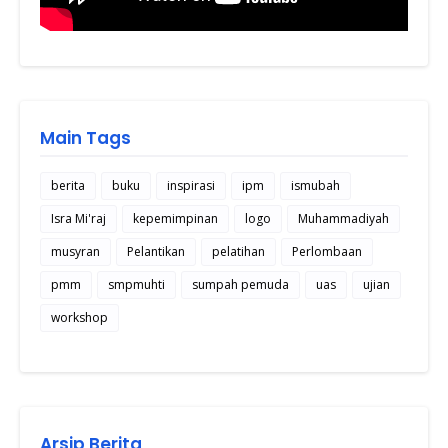
Main Tags
berita
buku
inspirasi
ipm
ismubah
Isra Mi'raj
kepemimpinan
logo
Muhammadiyah
musyran
Pelantikan
pelatihan
Perlombaan
pmm
smpmuhti
sumpah pemuda
uas
ujian
workshop
Arsip Berita