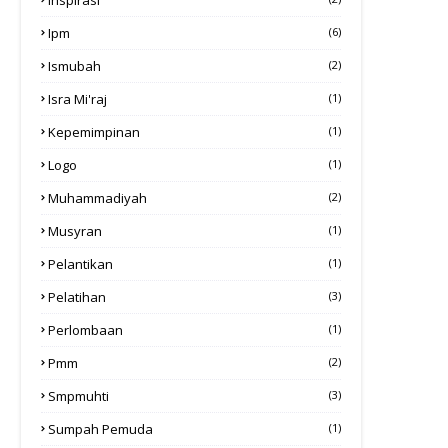
Ipm
(6)
Ismubah
(2)
Isra Mi'raj
(1)
Kepemimpinan
(1)
Logo
(1)
Muhammadiyah
(2)
Musyran
(1)
Pelantikan
(1)
Pelatihan
(3)
Perlombaan
(1)
Pmm
(2)
Smpmuhti
(3)
Sumpah Pemuda
(1)