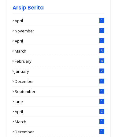
Arsip Berita
April
1
November
1
April
1
March
3
February
4
January
2
December
1
September
1
June
1
April
2
March
1
December
1