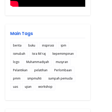
Main Tags
berita
buku
inspirasi
ipm
ismubah
Isra Mi'raj
kepemimpinan
logo
Muhammadiyah
musyran
Pelantikan
pelatihan
Perlombaan
pmm
smpmuhti
sumpah pemuda
uas
ujian
workshop